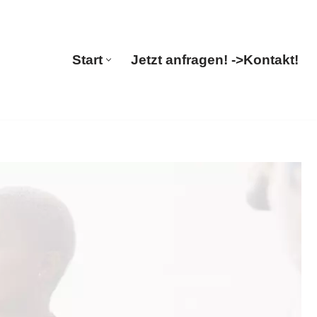
🔄 Guul Translations
Start
Jetzt anfragen! ->
Kontakt!
Start
Jetzt anfragen! ->
Kontakt!