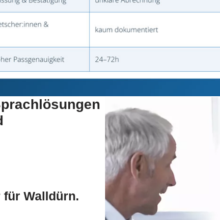
 Sprachlösungen
d
 für Walldürn.