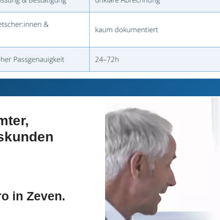
mter,
tskunden
o in Zeven.