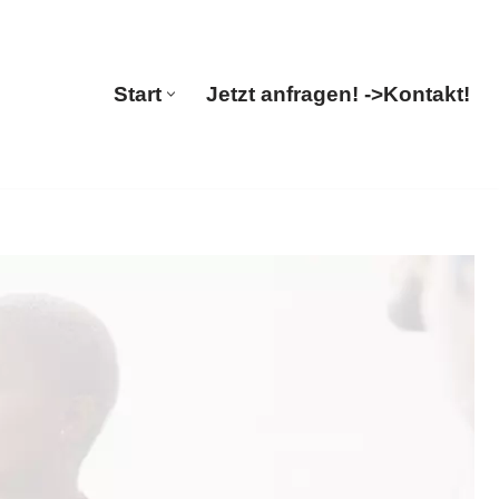
🔄 Guul Translations
Start
Jetzt anfragen! ->
Kontakt!
Start
Jetzt anfragen! ->
Kontakt!