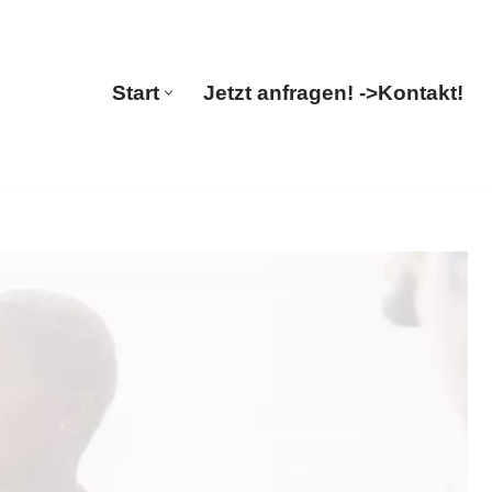
🔄 Guul Translations
Start
Jetzt anfragen! ->
Kontakt!
Start
Jetzt anfragen! ->
Kontakt!