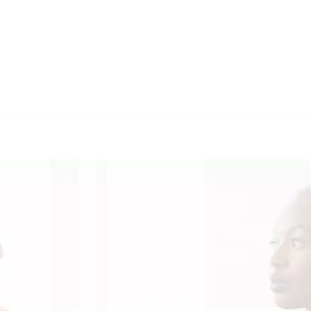
🔄 Guul T