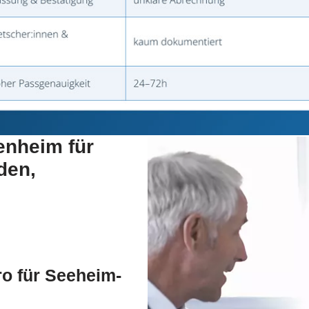
enheim für
den,
o für Seeheim-