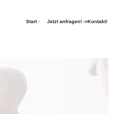
🔄 Guul Translations
Start
Jetzt anfragen! ->
Kontakt!
Start
Jetzt anfragen! ->
Kontakt!