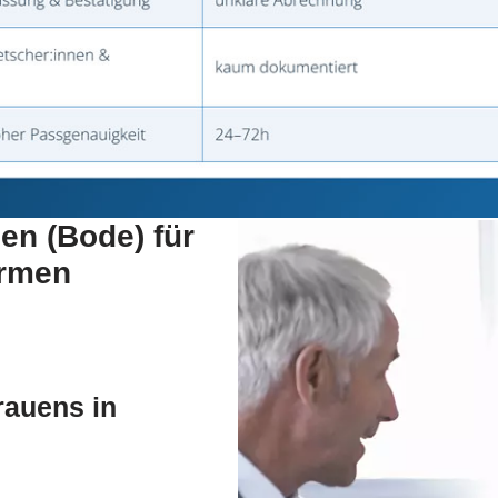
en (Bode) für
irmen
rauens in