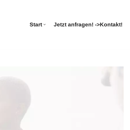
🔄 Guul Translations
Start
Jetzt anfragen! ->
Kontakt!
Start
Jetzt anfragen! ->
Kontakt!