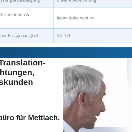
Translation-
chtungen,
tskunden
üro für Mettlach.