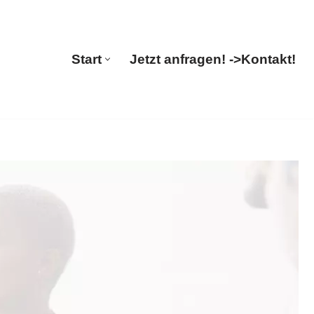
🔄 Guul Translations
Start
Jetzt anfragen! ->
Kontakt!
Start
Jetzt anfragen! ->
Kontakt!