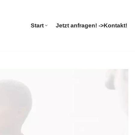
 Guul Translations
Start
Jetzt anfragen! ->
Kontakt!
Start
Jetzt anfragen! ->
Kontakt!