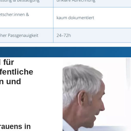
 für
fentliche
en und
rauens in