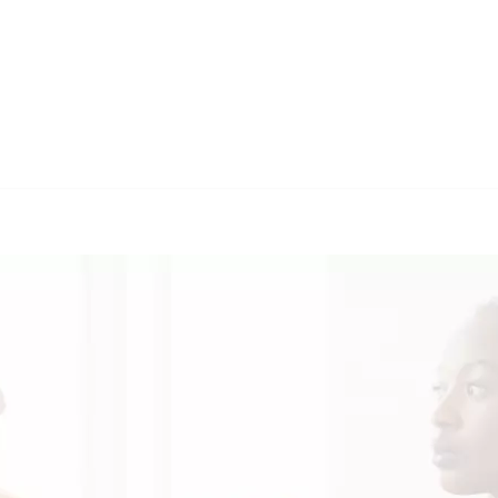
🔄 Guul Translat