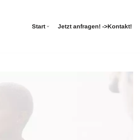
🔄 Guul Translations
Start
Jetzt anfragen! ->
Kontakt!
Start
Jetzt anfragen! ->
Kontakt!