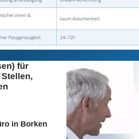
en) für
Stellen,
en
üro in Borken