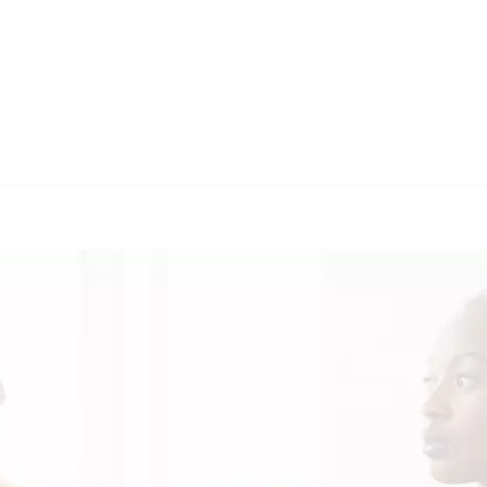
🔄 Guul Trans