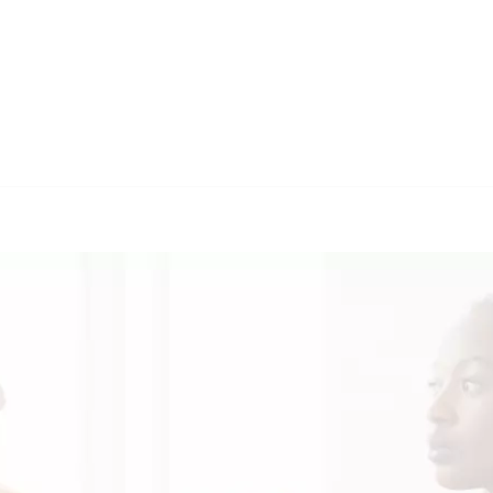
🔄 Guul Trans