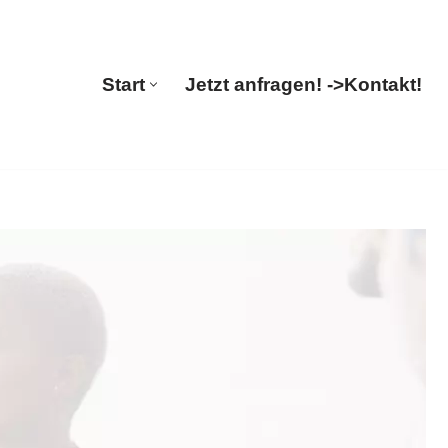
🔄 Guul Translations
Start
Jetzt anfragen! ->
Kontakt!
Start
Jetzt anfragen! ->
Kontakt!